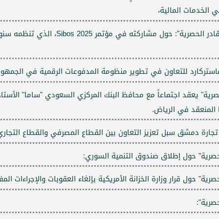
الخدمات المالية،
تصريح حاكم مصرف سورية المركزي الدكتور "عبد القادر الحص
تركارد للتعاون في تطوير منظومة المدفوعات الرقمية في الجمهورية
رية" يعقد اجتماعاً مع محافظ البنك المركزي السعودي "ساما" الأستاذ
ارة دمشق سبل تعزيز التعاون بين القطاع المصرفي والقطاع التجاري
حصرية" حول إطلاق صندوق التنمية السوري:
رية" حول قرار وزارة الخزانة الأمريكية بإلغاء العقوبات والإجراءات ال
صرية":