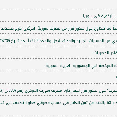
 الرقمية في سوريا.
لما يُتداول حول صدور قرار من مصرف سورية المركزي يلزم بتسديد ال
سابات الجارية والودائع لأجل والمغذاة نقداً بعد تاريخ 07/05/ 2025
در الحصرية":
المرخصة في الجمهورية العربية السورية:
" حول صدور قرار لجنة إدارة مصرف سورية المركزي رقم (589/ل إ):
د. الحصرية إنّ إعفاء مشتري العقارات من إلزامية إيداع 50 بالمئة من ثمن العقار في حساب مصرفي خط