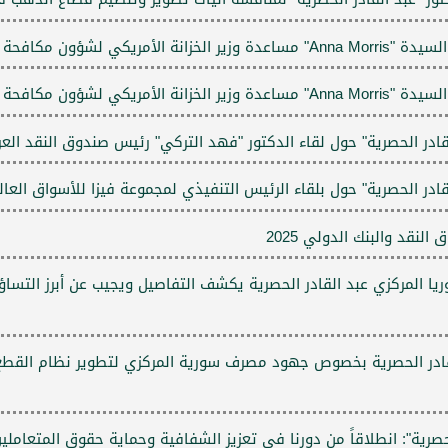
افحة تمويل الإرهاب
افحة تمويل الإرهاب
ادر الحصرية" حول لقاء الدكتور "فهد التركي" رئيس صندوق النقد الع
در الحصرية" حول بلقاء الرئيس التنفيذي لمجموعة فيزا للأسواق العال
قد والبنك الدولي 2025
ريا المركزي عبد القادر الحصرية يكشف التفاصيل ويجيب عن أبرز الت
قادر الحصرية بخصوص جهود مصرف سورية المركزي لتطوير نظام القط
صرية": انطلاقاً من دورنا في تعزيز الشفافية وحماية حقوق المتعاملين