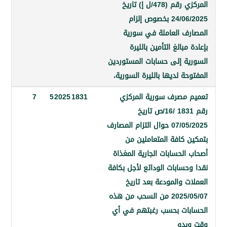
المركزي رقم (478/ل إ) تاريخ
24/06/2025 بخصوص إلزام
ف العاملة في سورية
بالغ التأمين بالليرة
ة إلى حسابات المستوردين
ة لديها بالليرة السورية،
مصرف سورية المركزي
1831
2025
5
7
رقم 1831 /16/ص تاريخ
07/05/2025 حوال التزام المصارف
 كافة المتعاملين من
لحسابات الجارية المغذاة
سابات الودائع لأجل بكافة
 والمودعة بعد تاريخ
2025/05/07 من السحب من هذه
ات بحسب رغبتهم في أي
دو