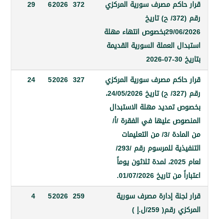
اكم مصرف سورية المركزي
372
2026
6
29
رقم (372/ ح) تاريخ
29/06/2026بخصوص انتهاء مهلة
 العملة السورية القديمة
اكم مصرف سورية المركزي
327
2026
5
24
رقم (327/ ح) تاريخ 24/05/2026،
تمديد مهلة الاستبدال
ص عليها في الفقرة /أ/
من المادة /3/ من التعليمات
التنفيذية للمرسوم رقم /293/
لعام 2025، لمدة ثلاثون يوماً
تاريخ 01/07/2026.
جنة إدارة مصرف سورية
259
2026
5
4
المركزي رقم( 259/ل.إ )