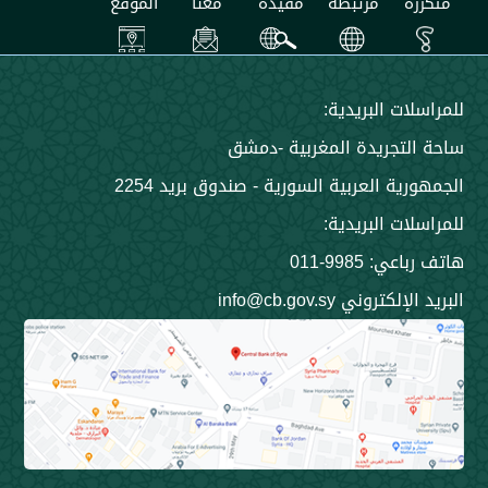
مرتبطة
مفيدة
معنا
الموقع
 البريدية:
جريدة المغربية -دمشق
 العربية السورية - صندوق بريد 2254
 البريدية:
9985-011
ني info@cb.gov.sy