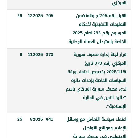
.
القرار رقم/705/ح والمتضمن
705
2025
12
29
ات التنفيذية لأحكام
المرسوم رقم 293 لعام 2025
باستبدال العملة الوطنية
جنة إدارة مصرف سورية
873
2025
11
9
المركزي رقم 873 تاريخ
2025/11/9 بخصوص اعتماد ورقة
ت الخاصة بإحداث دائرة
رف سورية المركزي باسم
التميز في المالية
ية".
 سياسة التعامل مع وسائل
641
2025
8
25
 ومواقع التواصل
اعي في مصرف سورية