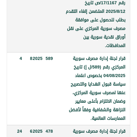
رقم 17/1167/ص تاريخ
2025/8/12 المتضمن إلغاء التقدم
لحصول على موافقة
ورية المركزي على نقل
نقدية سورية بين
ظات.
جنة إدارة مصرف سورية
589
2025
8
4
المركزي رقم (589/ل إ) تاريخ
04/08/2025 بخصوص اعتماد
قبول الهدايا والتصريح
مصرف سورية المركزي،
لالتزام بأعلى معايير
 والشفافية وفقاً لأفضل
ات العالمية.
جنة إدارة مصرف سورية
478
2025
6
24