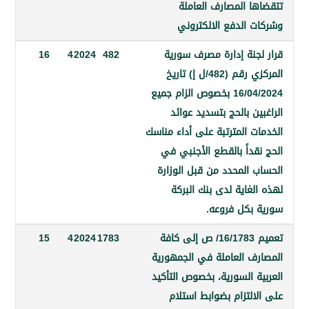
ا المصارف العاملة
 الدفع الالكتروني
جنة إدارة مصرف سورية
482
2024
4
16
المركزي رقم (482/ل إ) تاريخ
16/04/2024 بخصوص الزام جميع
ن بالحج بتسديد عوائد
 المترتبة على أداء مناسك
داً بالقطع الأجنبي في
 المحدد من قبل الوزارة
غاية لدى بنك البركة
بكل فروعه.
تعميم 16/1783/ ص إلى كافة
1783
2024
4
15
ف العاملة في الجمهورية
 السورية، بخصوص التأكيد
لتزام بضوابط استلام