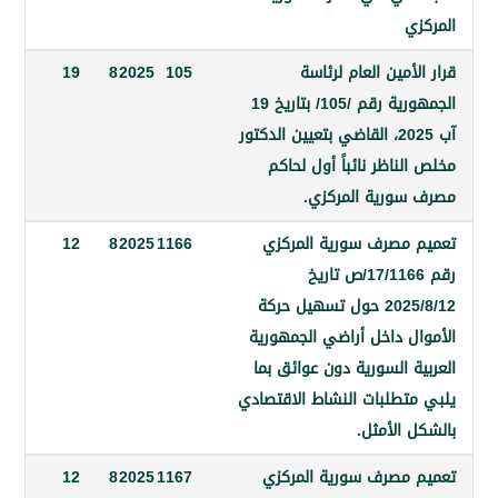
ي
أمين العام لرئاسة
105
2025
8
19
الجمهورية رقم /105/ بتاريخ 19
آب 2025، القاضي بتعيين الدكتور
ناظر نائباً أول لحاكم
ورية المركزي.
مصرف سورية المركزي
1166
2025
8
12
رقم 17/1166/ص تاريخ
2025/8/12 حول تسهيل حركة
ل داخل أراضي الجمهورية
 السورية دون عوائق بما
تطلبات النشاط الاقتصادي
الأمثل.
مصرف سورية المركزي
1167
2025
8
12