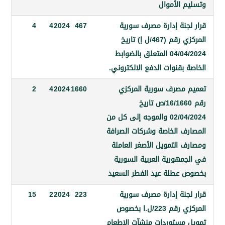
 الأموال
جنة إدارة مصرف سورية
467
2024
4
4
المركزي رقم (467/ل إ) تاريخ
04/04/2024 المتعلق بالضوابط
بقنوات الدفع الالكتروني.
مصرف سورية المركزي
1660
2024
4
2
رقم 16/1660/ص تاريخ
02/04/2024 والموجه إلى كل من
ف الخاصة وشركات الصرافة
 التمويل الأصغر العاملة
مهورية العربية السورية
عطلة عيد الفطر السعيد
جنة إدارة مصرف سورية
223
2024
2
15
المركزي رقم 223/ل.ا بخصوص
مستوردات منشآت الإطعام