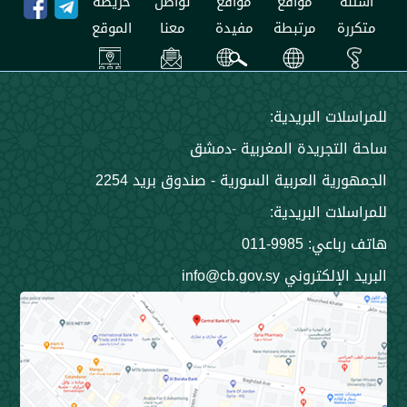
مواقع
مواقع
تواصل
خريطة
مرتبطة
مفيدة
معنا
الموقع
 البريدية:
جريدة المغربية -دمشق
 العربية السورية - صندوق بريد 2254
 البريدية:
9985-011
ني info@cb.gov.sy