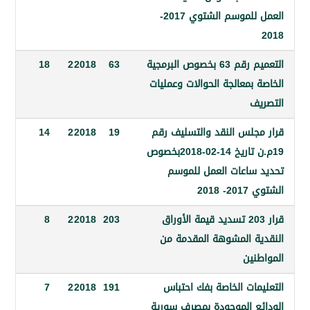
العمل للموسم الشتوي 2017-
التعميم رقم 63 بخصوص البرمجية
63
2018
2
18
بمعالجة الحوالات وعمليات
ف
جلس النقد والتسليف رقم
19
2018
2
14
19م.ن تاريخ 14-02-2018بخصوص
ساعات العمل للموسم
2018
قرار 203 تسديد قيمة الأوراق
203
2018
2
8
ة المشوهة المقدمة من
نين
مات الخاصة بفك احتباس
191
2018
2
7
ع الموجودة بمصرف سورية