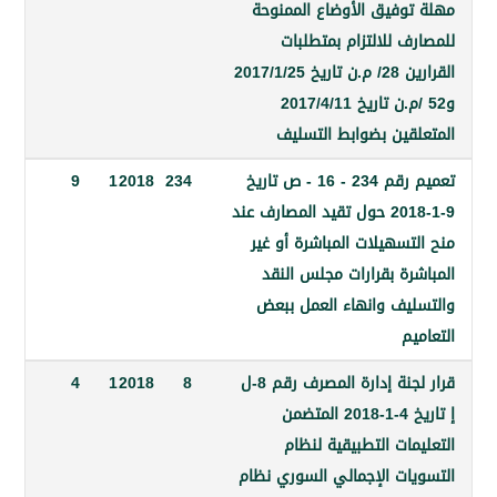
وفيق الأوضاع الممنوحة
 للالتزام بمتطلبات
القرارين 28/ م.ن تاريخ 2017/1/25
و52 /م.ن تاريخ 2017/4/11
قين بضوابط التسليف
تعميم رقم 234 - 16 - ص تاريخ
234
2018
1
9
9-1-2018 حول تقيد المصارف عند
سهيلات المباشرة أو غير
رة بقرارات مجلس النقد
يف وانهاء العمل ببعض
م
قرار لجنة إدارة المصرف رقم 8-ل
8
2018
1
4
إ تاريخ 4-1-2018 المتضمن
ات التطبيقية لنظام
ات الإجمالي السوري نظام