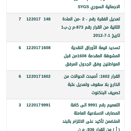
ة السوري SYGS
تعديل الفقرة رقم - 2 -من المادة
148
2017
12
7
الثانية من القرار رقم 873-م ن-ب1
يمة الأوراق النقدية
1608
2017
12
6
المشوهة المقدمة 1608من قبل
نين وفق الجدول المرفق
القرار 1602: أصبحت الحوالات من
1602
2017
12
6
 بلا سقوف وتعديل عتبة
البنكنوت
التعميم رقم 9991 الى كافة
9991
2017
12
3
 الاسلامية العاملة
 تأكيد على الالتزام بالبند
قرار 936- م ن