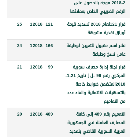
2-2018 موجه بالحصول على
الضريبي الخاص بعملائها
قرار 121لعام 2018 تسديد قيمة
121
2018
1
25
نقدية مشوهة
م مقبول للتعيين لوظيفة
166
2018
1
24
سخ وطباعة
جنة إدارة مصرف سورية
99
2018
1
21
المركزي رقم 99 -ل إ تاريخ 21-1-
20المتضمن ضوابط خاصة
لات الائتمانية والغاء عدد
عاميم
التعميم رقم 489 إلى كافة
489
2018
1
20
ف العاملة في الجمهورية
 السورية القاضي بتمديد