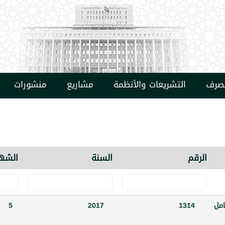
مصرف
التشريعات والأنظمة
مشاريع
منشورات
الرقم
السنة
الشه
عامل
1314
2017
5