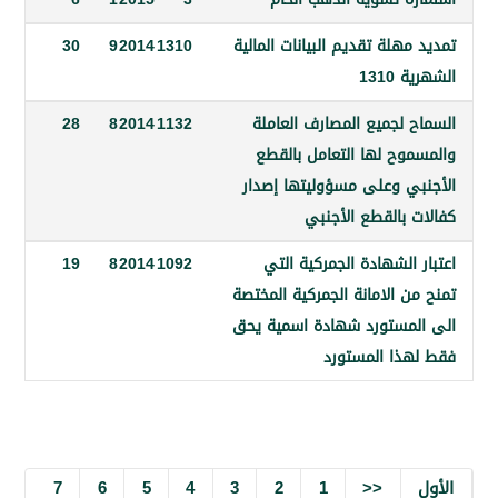
هلة تقديم البيانات المالية
1310
2014
9
30
131
 لجميع المصارف العاملة
1132
2014
8
28
وح لها التعامل بالقطع
ي وعلى مسؤوليتها إصدار
 بالقطع الأجنبي
الشهادة الجمركية التي
1092
2014
8
19
 الامانة الجمركية المختصة
مستورد شهادة اسمية يحق
ذا المستورد
7
6
5
4
3
2
1
<<