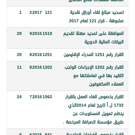
بالغ لقاء أوراق نقدية
121
2017
2
1
 121 لعام 2017
قة على تمديد مهلة تقديم
1519
2016
9
29
 المالية الدورية
اء الإقليمين
1251
2016
8
20
القرار رقم 1202 الإجراءات الواجب
1202
2016
8
11
بها في تعاملاتها مع
 االمكفوفين
بخصوص الغاء العمل بالقرار
1062
2016
7
24
1732 ل أ تاريخ لعام 2014الذي
مويل المستوردات عن
ؤسسة الصرافة المرخصة .
بخصوص الغرامات المتوجبة
841
2016
6
8