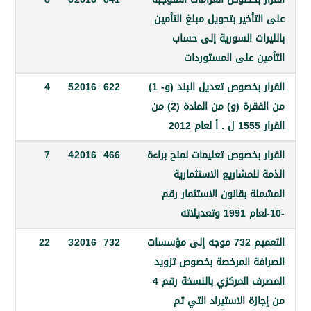
أخير بتحويل مبلغ التأمين
ات السورية إلى حساب
ن على المستوردات
القرار بخصوص تعديل البند (و- 1)
622
2016
5
4
من الفقرة (و) من المادة (2) من
بخصوص تعليمات لمنح براءة
466
2016
4
7
لمشاريع الاستثمارية
 بقانون الاستثمار رقم
التعميم 732 موجه إلى مؤسسات
732
2016
3
22
ة المرخصة بخصوص تزويد
المصرف المركزي بالنسخة رقم 4
ة الاستيراد التي تم