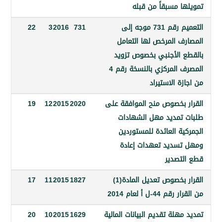
ا مسبقاً من قبله
التعميم رقم 731 موجه إلى
731
2016
3
22
ف المرخص لها التعامل
 الأجنبي بخصوص تزويد
المصرف المركزي بالنسخة رقم 4
ة الاستيراد
 بخصوص منح الموافقة على
2020
2015
12
19
تمديد مهل الشهادات
ة العائدة للمستوردين
سديد تعهدات إعادة
تصدير
القرار بخصوص تعديل المادة(1)
1827
2015
11
17
44-ل أ لعام 2014
هلة تقديم البيانات المالية
1629
2015
10
20