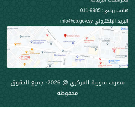
9985-011
ني info@cb.gov.sy
مصرف سورية المركزي @ 2026- جميع الحقوق
محفوظة