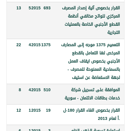
 بخصوص آلية إصدار المصرف
693
2015
5
13
ي للوائح مخالفي أنظمة
لأجنبي الخاصة بالعمليات
التعميم 1375 موجه إلى المصارف
1375
2015
4
22
 لها التعامل بالقطع
ي بخصوص ايقاف العمل
حية الممنوحة للمصرف -
لاستعاضة عن استيف
قة على تسجيل شركة
510
2015
4
8
بطاقات الائتمان - سورية
القرار بخصوص الغاء القرار 180-ل
19
2015
1
12
2
ة تسوية الذهب الخام
3
2015
1
6