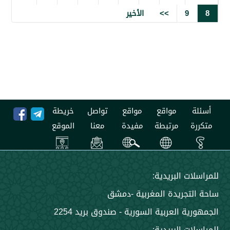
9
>>
الأخير
مواقع
مواقع
تواصل
خريطة
مرتبطة
مفيدة
معنا
الموقع
 البريدية:
جريدة المغربية -دمشق
 العربية السورية - صندوق بريد 2254
 البريدية: