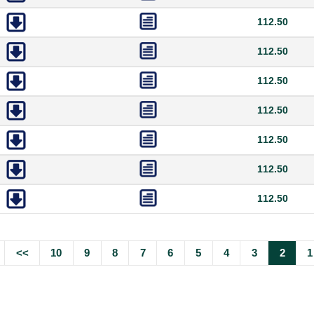
112.50
112.50
112.50
112.50
112.50
112.50
112.50
>>
10
9
8
7
6
5
4
3
2
1