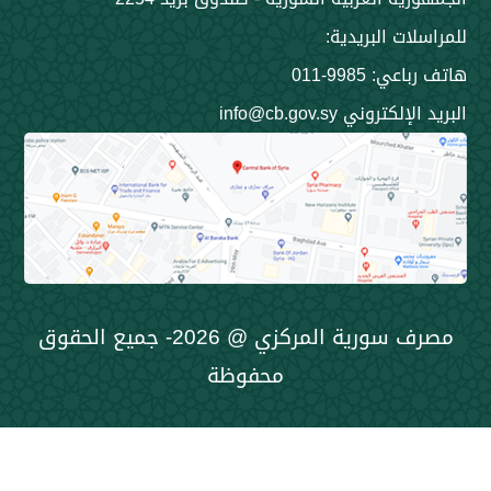
 البريدية:
9985-011
ني info@cb.gov.sy
مصرف سورية المركزي @ 2026- جميع الحقوق
محفوظة