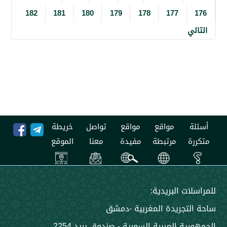
182
181
180
179
178
177
مواقع
مواقع
تواصل
خريطة
مرتبطة
مفيدة
معنا
الموقع
 البريدية:
جريدة المغربية -دمشق
 العربية السورية - صندوق بريد 2254