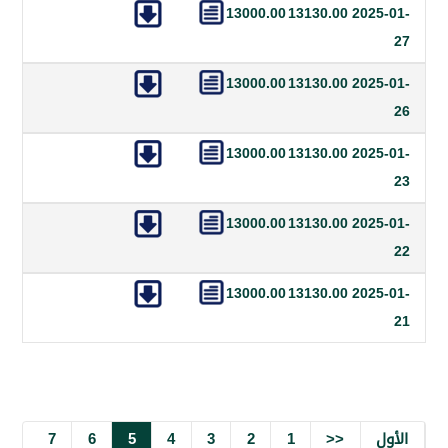
13000.00
13130.00
20
13000.00
13130.00
20
13000.00
13130.00
20
13000.00
13130.00
20
13000.00
13130.00
20
7
6
5
4
3
2
1
<<