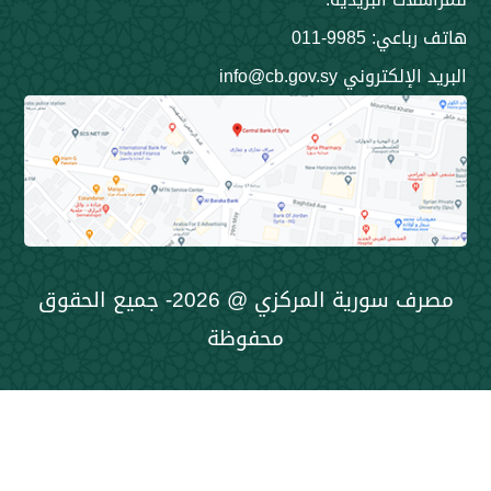
9985-011
ني info@cb.gov.sy
مصرف سورية المركزي @ 2026- جميع الحقوق
محفوظة