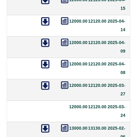
12000.00
12120.00
20
12000.00
12120.00
20
12000.00
12120.00
20
12000.00
12120.00
20
12000.00
12120.00
20
13000.00
13130.00
20