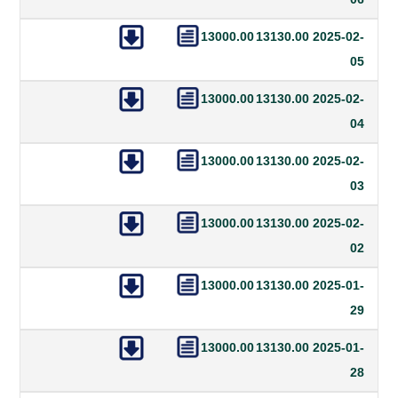
13000.00
13130.00
20
13000.00
13130.00
20
13000.00
13130.00
20
13000.00
13130.00
20
13000.00
13130.00
20
13000.00
13130.00
20