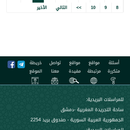
9
10
>>
التالي
الأخير
مواقع
مواقع
تواصل
خريطة
مرتبطة
مفيدة
معنا
الموقع
 البريدية:
جريدة المغربية -دمشق
 العربية السورية - صندوق بريد 2254
 البريدية: