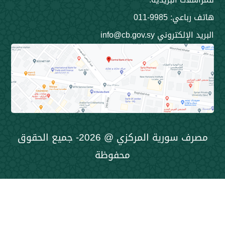
9985-011
ني info@cb.gov.sy
مصرف سورية المركزي @ 2026- جميع الحقوق
محفوظة