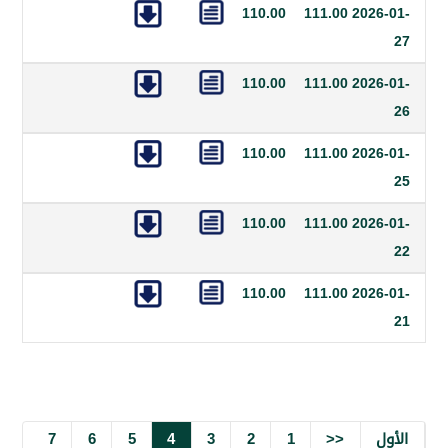
110.00
111.00
20
110.00
111.00
20
110.00
111.00
20
110.00
111.00
20
110.00
111.00
20
7
6
5
4
3
2
1
<<