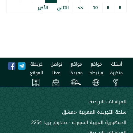
9
10
>>
التالي
الأخير
مواقع
مواقع
تواصل
خريطة
مرتبطة
مفيدة
معنا
الموقع
 البريدية:
جريدة المغربية -دمشق
 العربية السورية - صندوق بريد 2254
 البريدية: