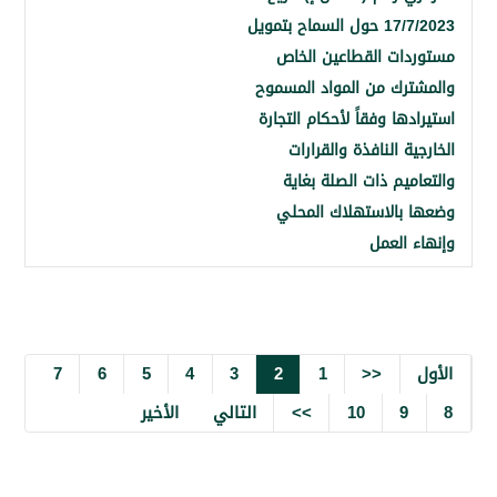
17/7/2023 حول السماح بتمويل
ات القطاعين الخاص
رك من المواد المسموح
ها وفقاً لأحكام التجارة
ة النافذة والقرارات
يم ذات الصلة بغاية
بالاستهلاك المحلي
العمل
7
6
5
4
3
2
1
<<
9
10
>>
التالي
الأخير