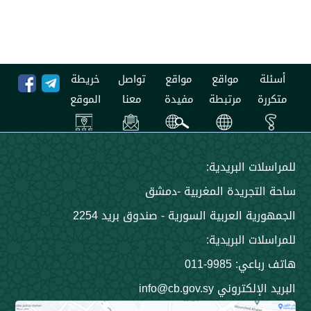
مواقع
مواقع
تواصل
خريطة
مرتبطة
مفيدة
معنا
الموقع
 البريدية:
جريدة المغربية -دمشق
 العربية السورية - صندوق بريد 2254
 البريدية:
9985-011
ني info@cb.gov.sy