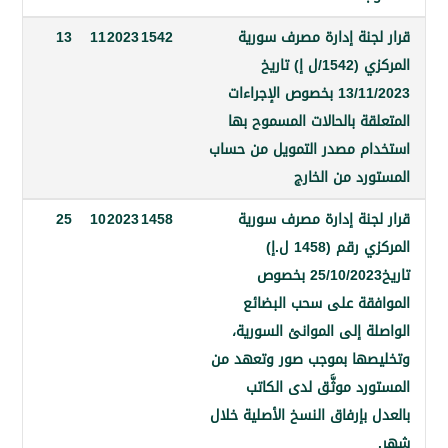
جنة إدارة مصرف سورية
1542
2023
11
13
المركزي (1542/ل إ) تاريخ
13/11/2023 بخصوص الإجراءات
ة بالحالات المسموح بها
م مصدر التمويل من حساب
رد من الخارج
جنة إدارة مصرف سورية
1458
2023
10
25
المركزي رقم (1458 ل.إ)
تاريخ25/10/2023 بخصوص
قة على سحب البضائع
 إلى الموانئ السورية،
ها بموجب صور وتعهد من
د موثَّق لدى الكاتب
بإرفاق النسخ الأصلية خلال