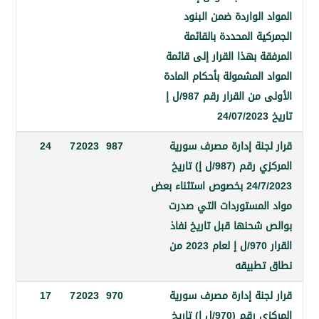
الواردة ضمن البنود
ة المحددة بالقائمة
 بهذا القرار إلى قائمة
المشمولة بأحكام المادة
الأولى من القرار رقم 987/ل إ
جنة إدارة مصرف سورية
987
2023
7
24
المركزي رقم (987/ل إ) تاريخ
24/7/2023 بخصوص استثناء بعض
لمستوردات التي صدرت
شحنها قبل تاريخ نفاذ
القرار 970/ل إ لعام 2023 من
طبيقه
جنة إدارة مصرف سورية
970
2023
7
17
المركزي رقم (970/ل إ) تاريخ