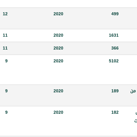
12
2020
499
11
2020
1631
11
2020
366
9
2020
5102
ف العاملة من أحكام البند ( 5-2-26 ) من
189
2020
9
9
2020
182
ت