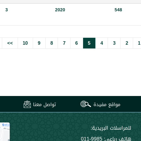
3
2020
548
>>
10
9
8
7
6
5
4
3
2
1
مواقع مفيدة
تواصل معنا
للمراسلات البريدية:
هاتف رباعي: 9985-011