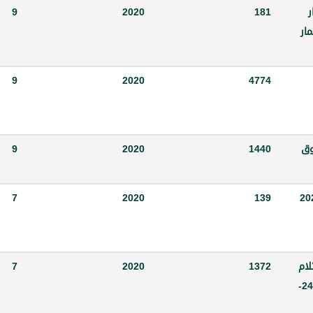
ار
181
2020
9
ار
9
2020
4774
وق
1440
2020
9
يف رقم 139 -م ن تاريخ 29-7-2020
139
2020
7
تلام
1372
2020
7
وتسليم الأموال للأخوة المواطنين رقم 17-867 ص تاريخ 24-