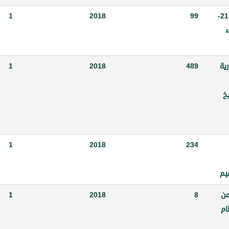
قرار لجنة إدارة مصرف سورية المركزي رقم 99 -ل إ تاريخ 21-
99
2018
1
ء
رية
489
2018
1
 م.ن تاريخ
1
2018
234
يم
-1-2018 المتضمن
8
2018
1
ام