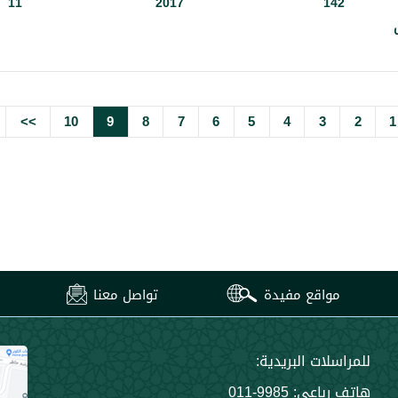
11
2017
142
 الخاص
>>
10
9
8
7
6
5
4
3
2
1
مواقع مفيدة
تواصل معنا
للمراسلات البريدية:
هاتف رباعي: 9985-011