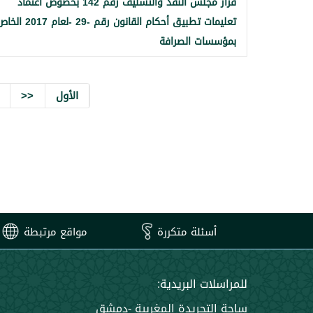
قرار مجلس النقد والتسليف رقم 142 بخصوص اعتماد
تعليمات تطبيق أحكام القانون رقم -29 -لعام 2017
بمؤسسات الصرافة
الأول
<<
أسئلة متكررة
مواقع مرتبطة
للمراسلات البريدية:
ساحة التجريدة المغربية -دمشق