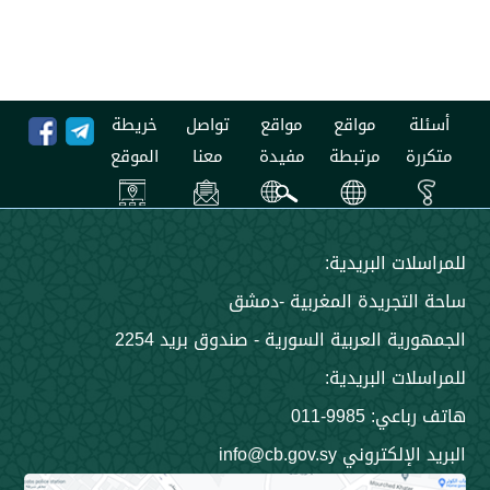
مواقع
مواقع
تواصل
خريطة
مرتبطة
مفيدة
معنا
الموقع
 البريدية:
جريدة المغربية -دمشق
 العربية السورية - صندوق بريد 2254
 البريدية:
9985-011
ني info@cb.gov.sy