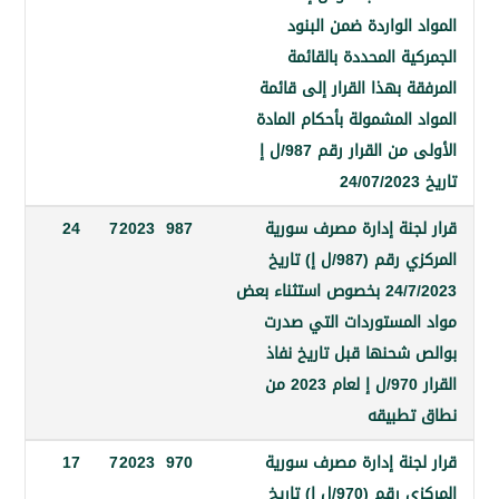
الواردة ضمن البنود
ة المحددة بالقائمة
 بهذا القرار إلى قائمة
المشمولة بأحكام المادة
الأولى من القرار رقم 987/ل إ
جنة إدارة مصرف سورية
987
2023
7
24
المركزي رقم (987/ل إ) تاريخ
24/7/2023 بخصوص استثناء بعض
لمستوردات التي صدرت
شحنها قبل تاريخ نفاذ
القرار 970/ل إ لعام 2023 من
طبيقه
جنة إدارة مصرف سورية
970
2023
7
17
المركزي رقم (970/ل إ) تاريخ