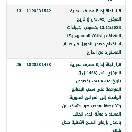
جنة إدارة مصرف سورية
1542
2023
11
13
المركزي (1542/ل إ) تاريخ
13/11/2023 بخصوص الإجراءات
ة بالحالات المسموح بها
م مصدر التمويل من حساب
رد من الخارج
جنة إدارة مصرف سورية
1458
2023
10
25
المركزي رقم (1458 ل.إ)
تاريخ25/10/2023 بخصوص
قة على سحب البضائع
 إلى الموانئ السورية،
ها بموجب صور وتعهد من
د موثَّق لدى الكاتب
بإرفاق النسخ الأصلية خلال