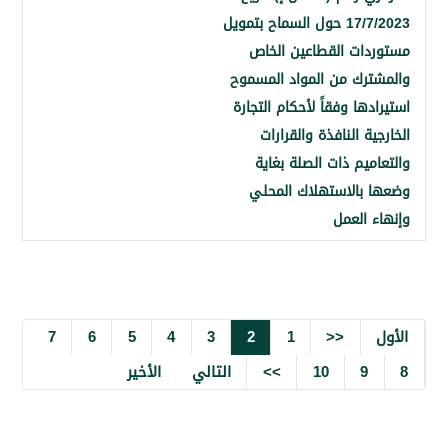
17/7/2023 حول السماح بتمويل
ات القطاعين الخاص
رك من المواد المسموح
ها وفقاً لأحكام التجارة
ة النافذة والقرارات
يم ذات الصلة بغاية
بالاستهلاك المحلي
العمل
7
6
5
4
3
2
1
<<
9
10
>>
التالي
الأخير