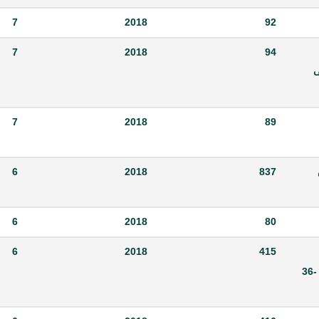
7
2018
92
7
2018
94
ف
7
2018
89
من
837
2018
6
6
2018
80
6
2018
415
المقبولين للاشتراك في الامتحان التحريري لمسابقة تعيين -36