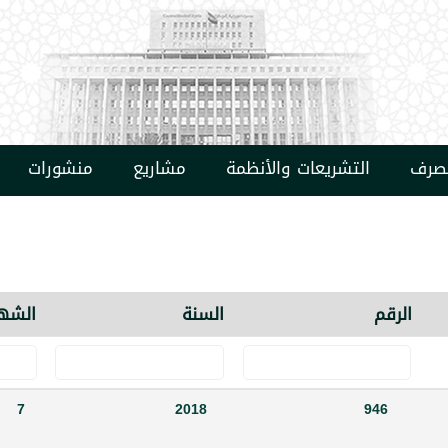
مصرف
التشريعات والأنظمة
مشاريع
منشورات
الرقم
السنة
الشه
7
2018
946