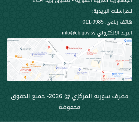
 العربية السورية - صندوق بريد 2254
 البريدية:
9985-011
ني info@cb.gov.sy
مصرف سورية المركزي @ 2026- جميع الحقوق
محفوظة