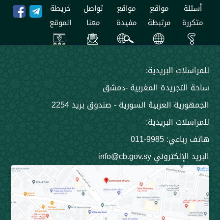
مواقع
مواقع
تواصل
خريطة
مرتبطة
مفيدة
معنا
الموقع
 البريدية:
جريدة المغربية -دمشق
 العربية السورية - صندوق بريد 2254
 البريدية:
9985-011
ني info@cb.gov.sy