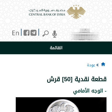
القائمة
دة
ية [50] قرش
 الأمامي