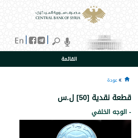
القائمة
دة
ية [50] ل.س
ه الخلفي