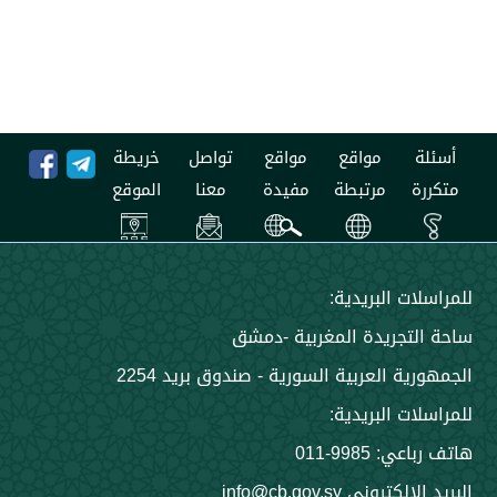
مواقع
مواقع
تواصل
خريطة
مرتبطة
مفيدة
معنا
الموقع
 البريدية:
جريدة المغربية -دمشق
 العربية السورية - صندوق بريد 2254
 البريدية:
9985-011
ني info@cb.gov.sy