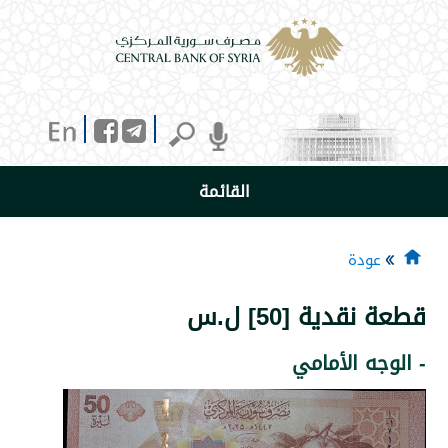
القائمة
دة
ية [50] ل.س
 الأمامي