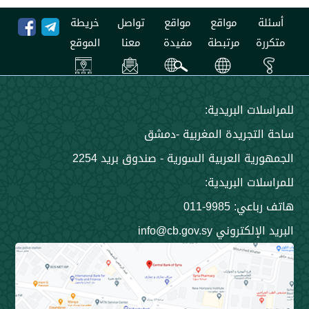
مواقع
مواقع
تواصل
خريطة
مرتبطة
مفيدة
معنا
الموقع
 البريدية:
جريدة المغربية -دمشق
 العربية السورية - صندوق بريد 2254
 البريدية:
9985-011
ني info@cb.gov.sy