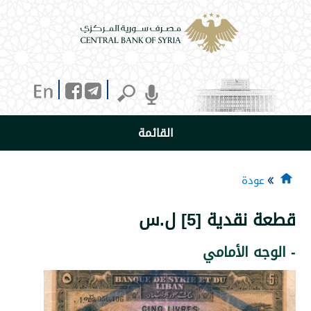
القائمة
دة
دية [5] ل.س
 الأمامي