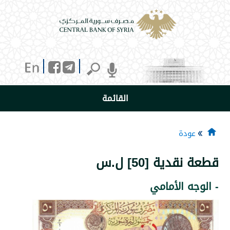
القائمة
دة
ية [50] ل.س
 الأمامي