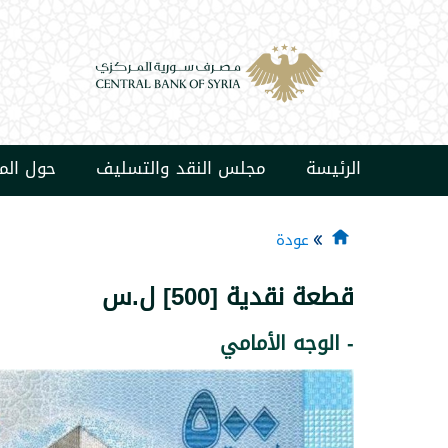
الرئيسة
مجلس النقد والتسليف
حول ال
عودة
قطعة نقدية [500] ل.س
- الوجه الأمامي