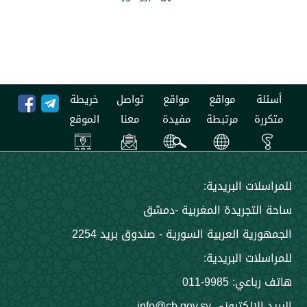
مواقع
مواقع
تواصل
خريطة
مرتبطة
مفيدة
معنا
الموقع
 البريدية:
جريدة المغربية -دمشق
 العربية السورية - صندوق بريد 2254
 البريدية:
9985-011
ني info@cb.gov.sy