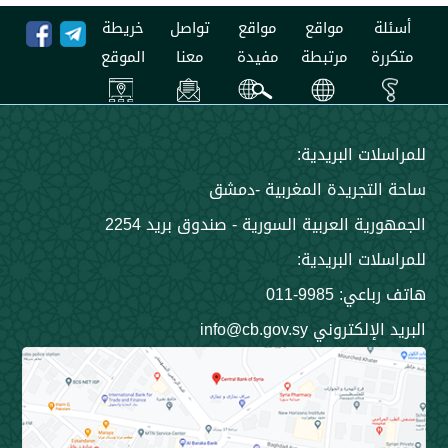
مواقع
مواقع
تواصل
خريطة
مرتبطة
مفيدة
معنا
الموقع
 البريدية:
جريدة المغربية -دمشق
 العربية السورية - صندوق بريد 2254
 البريدية:
9985-011
ني info@cb.gov.sy