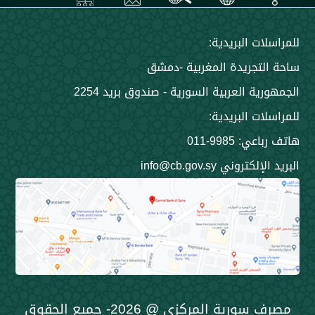
 البريدية:
جريدة المغربية -دمشق
 العربية السورية - صندوق بريد 2254
 البريدية:
9985-011
ني info@cb.gov.sy
مصرف سورية المركزي @ 2026- جميع الحقوق