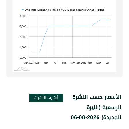
Average Exchange Rate of US Dollar against Syrian Pound.
1,200
1,400
1,600
1,800
3,500
800
500
0
3,000
2,500
2,000
1,200
1,500
1,000
Jan 2021
Sep
Mar
May
Jul
Sep
Nov
Jan 2022
Mar
May
J
L
ر حسب النشرة
 (الليرة
-08-06