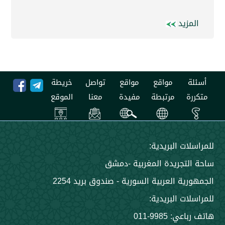
يد
مواقع
مواقع
تواصل
خريطة
مرتبطة
مفيدة
معنا
الموقع
 البريدية:
جريدة المغربية -دمشق
 العربية السورية - صندوق بريد 2254
 البريدية:
9985-011