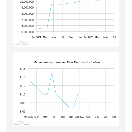
10,000,000
9,000,000
10,000,000
8,000,000
7,000,000
6,000,000
5,000,000
Jan 2021
Sep
Mar
May
Jul
Sep
Nov
Jan 2022
Mar
May
L
Market interest rates on Time Deposits for 1-Year
8.04
8.05
8.07
8.09
8.11
8.18
8.04
8.02
8.16
8.14
8.12
8.06
8.10
8.08
8.06
Jan 2021
Nov
Mar
May
Jul
Sep
Nov
Jan 2022
Mar
May
Jul
L