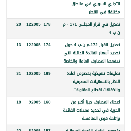
ي السوري في مناطق
 في القطر
تعديل في قرار المجلس 171 - م
178
2005
12
20
تعديل القرار 172-م ن-ب 4 حول
174
2005
12
13
سعار الفائدة الدائنة التي
 المصارف العامة والخاصة
ت تنفيذية بخصوص اعادة
169
2005
10
31
بالتسهيلات المصرفية
ات لقطاع المقاولات
لمصارف حيزا أكبر من
160
2005
9
18
 في تحديد معدلات الفائدة
 فرص المنافسة
اعتماد القيمة السوقية
157
2005
8
22