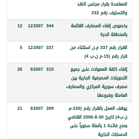
دة بقرار مجلس النقد
ف رقم 232
إلغاء المصارف القائمة
344
2007
12
12
ة الحرة
القرار رقم 337 م.ن استثناء من
337
2007
12
5
 ن-ب 4)
كافة العمولات على جميع
315
2007
8
26
ات المصرفية الجارية بين
ورية المركزي والمصارف
ة وفروعها
يوقف العمل بالقرار رقم (220-م
309
2007
8
21
ن-ب4) تاريخ 30-8-2006 القاضي
بمنح فائدة 1 بالمئة سنوياً على
ت الجارية