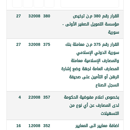
القرار رقم 380 م.ن ترخيص
380
2008
3
27
التمويل الصغير الأولى -
القرار رقم 375 م.ن معاملة بنك
375
2008
3
27
الدولي الإسلامي
رف الإسلامية معاملة
ف العامة لجهة وضع إشارة
أو التأمين على صحيفة
الصناع
اعلام مفوضية الحكومة
357
2008
2
4
مصارف عن أي نوع من
لات
عايير الى المعايير
352
2008
1
16