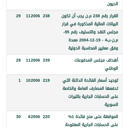
القرار رقم 238 م.ن يجب أن تكون
238
2006
11
29
ت المالية المذكورة في قرار
مجلس النقد والتسليف رقم 95-
م.ن-ب4 - 19-12-2004 معدة
يير المحاسبة الدولية
مجلس المدفوعات
239
2006
11
29
سعار الفائدة الدائنة التي
219
2006
10
1
 المصارف العامة والخاصة
سابات الجارية بالليرات
ة
الموافقة على منح فائدة 1%
220
2006
8
30
سابات الجارية المفتوحة