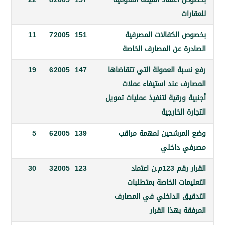
ت
الكفالات المصرفية
151
2005
7
11
ة عن المصارف الخاصة
بة العمولة التي تتقاضاها
147
2005
6
19
ف عند استيفاء عملات
ورقية لتنفيذ عمليات تمويل
 الخارجية
مرشحين لمهمة مراقب
139
2005
6
5
 داخلي
القرار رقم 123م.ن اعتماد
123
2005
3
30
ات الخاصة بمتطلبات
ق الداخلي في المصارف
 بهذا القرار