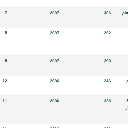
ذية للمرسوم التشريعي رقم -15- لعام
306
2007
7
5
2007
292
5
2007
290
م
246
2006
12
ة
238
2006
11
في قرار مجلس النقد والتسليف رقم 95-م.ن-ب4 - 19-12-