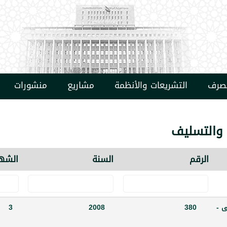
مصرف
التشريعات والأنظمة
مشاريع
منشورات
 والتسليف
الرقم
السنة
الشه
لى -
380
2008
3