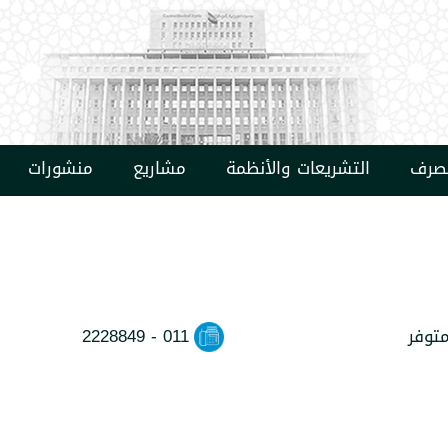
مصرف
التشريعات والأنظمة
مشاريع
منشورات
متوفر
2228849 - 011