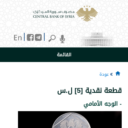
القائمة
دة
دية [5] ل.س
 الأمامي