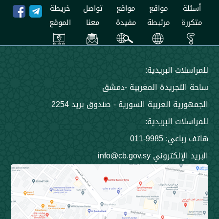
مواقع
مواقع
تواصل
خريطة
مرتبطة
مفيدة
معنا
الموقع
 البريدية:
جريدة المغربية -دمشق
 العربية السورية - صندوق بريد 2254
 البريدية:
9985-011
ني info@cb.gov.sy