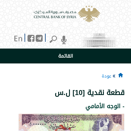
القائمة
دة
ية [10] ل.س
 الأمامي