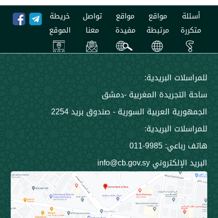
مواقع
مواقع
تواصل
خريطة
مرتبطة
مفيدة
معنا
الموقع
 البريدية:
جريدة المغربية -دمشق
 العربية السورية - صندوق بريد 2254
 البريدية:
9985-011
ني info@cb.gov.sy