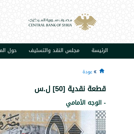
الرئيسة
مجلس النقد والتسليف
حول ال
عودة
قطعة نقدية [50] ل.س
- الوجه الأمامي