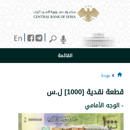
القائمة
دة
ية [1000] ل.س
 الأمامي