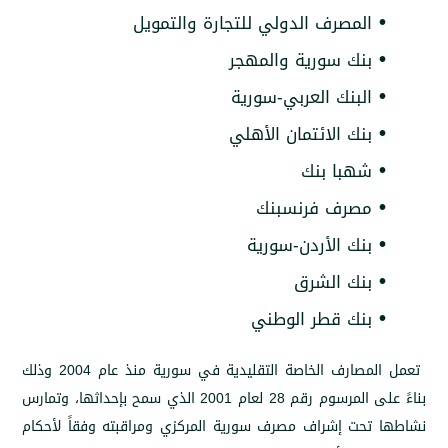
لمصرف الدولي للتجارة والتمويل
نك سورية والمهجر
لبنك العربي-سورية
نك الائتمان الأهلي
هبا بنك
صرف فرنسبنك
نك الأردن-سورية
نك الشرق
نك قطر الوطني
تعمل المصارف الخاصة التقليدية في سورية منذ عام 2004 وذلك
بناءً على المرسوم رقم 28 لعام 2001 الذي سمح بإحداثها، وتمارس
حت إشراف مصرف سورية المركزي ومراقبته وفقاً لأحكام