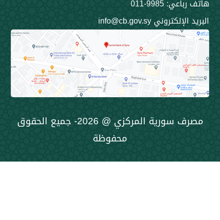
9985-011
ني info@cb.gov.sy
مصرف سورية المركزي @ 2026- جميع الحقوق
محفوظة