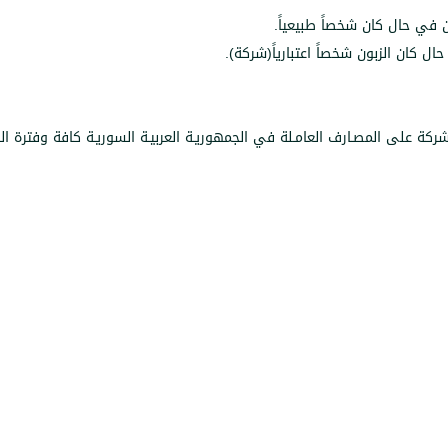
شركة على المصـارف العامـلة في الجمهوريـة العربيـة السوريـة كافة وفترة 