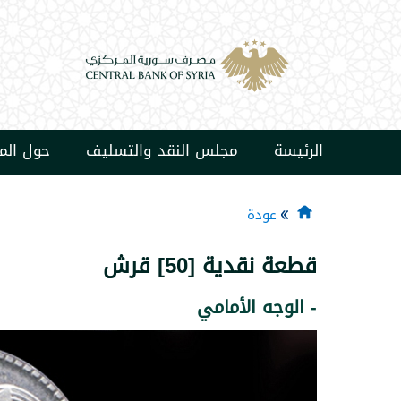
الرئيسة
مجلس النقد والتسليف
حول ال
عودة
قطعة نقدية [50] قرش
- الوجه الأمامي