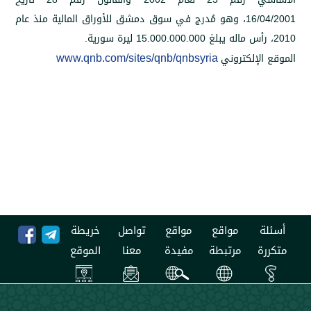
16
،
وهو مُدرج في سوق دمشق للأوراق المالية منذ عام
15.000.000.000
ليرة سورية.
www.qnb.com/sites/qnb/qnbsyria
إلكتروني
مواقع
مواقع
تواصل
خريطة
مرتبطة
مفيدة
معنا
الموقع